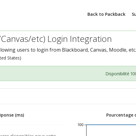
Back to Packback
S
Canvas/etc) Login Integration
llowing users to login from Blackboard, Canvas, Moodle, etc
ted States)
Disponibilité 1
éponse (ms)
Pourcentage d
100
core disponibles pour cette