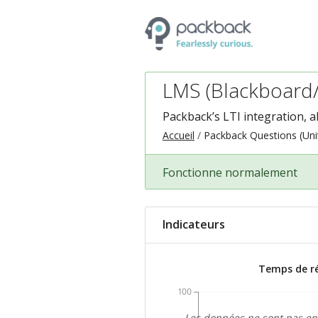
LMS (Blackboard/
Packback’s LTI integration, a
Accueil
Packback Questions (Uni
Fonctionne normalement
Indicateurs
Temps de r
100
Les données ne sont pas en