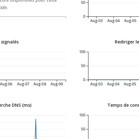
50
ode.
0
Aug-03
Aug-04
Aug-05
 signalés
Rediriger l
100
50
0
Aug-06
Aug-07
Aug-08
Aug-09
Aug-03
Aug-04
Aug-05
erche DNS (ms)
Temps de conn
100
50