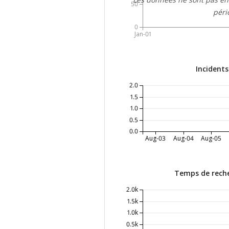
50
péri
0
Jan-01
Incidents
2.0
1.5
1.0
0.5
0.0
Aug-03
Aug-04
Aug-05
Temps de rech
2.0k
1.5k
1.0k
0.5k