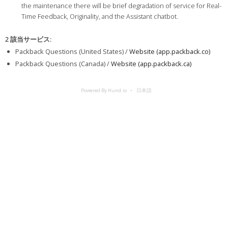
the maintenance there will be brief degradation of service for Real-
Time Feedback, Originality, and the Assistant chatbot.
2 該当サービス
:
Packback Questions (United States) /
Website (app.packback.co)
Packback Questions (Canada) /
Website (app.packback.ca)
Powered By Hund.io
日本語